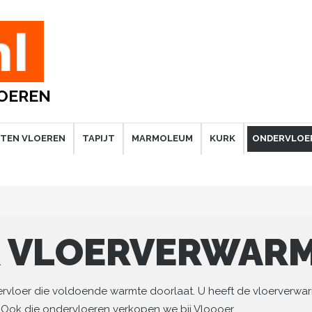
LOEREN
TEN VLOEREN
TAPIJT
MARMOLEUM
KURK
ONDERVLOE
 VLOERVERWAR
ervloer die voldoende warmte doorlaat. U heeft de vloerverwarm
Ook die ondervloeren verkopen we bij Vloooer.